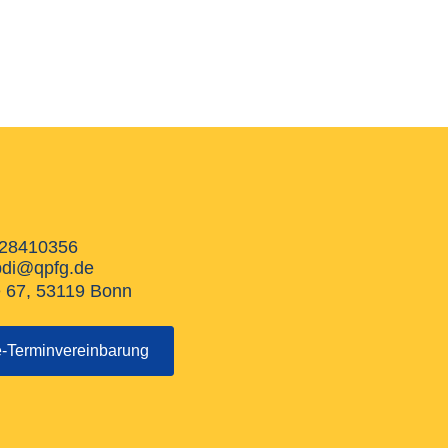
28410356
bdi@qpfg.de
e 67, 53119 Bonn
e-Terminvereinbarung