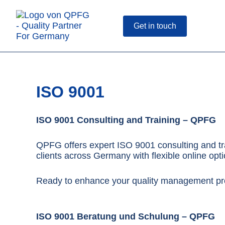
Skip
to
content
Get in touch
ISO 9001
ISO 9001 Consulting and Training – QPFG
QPFG offers expert ISO 9001 consulting and t
clients across Germany with flexible online op
Ready to enhance your quality management p
ISO 9001 Beratung und Schulung – QPFG