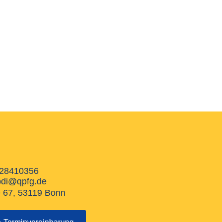
28410356
bdi@qpfg.de
e 67, 53119 Bonn