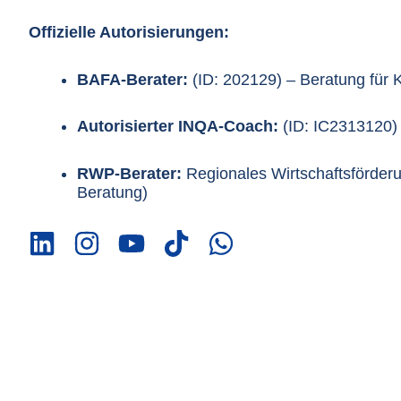
Offizielle Autorisierungen:
BAFA-Berater:
(ID: 202129) – Beratung für
Autorisierter INQA-Coach:
(ID: IC2313120)
RWP-Berater:
Regionales Wirtschaftsförd
Beratung)
L
I
Y
T
W
i
n
o
i
h
n
s
u
k
a
k
t
t
t
t
e
a
u
o
s
d
g
b
k
a